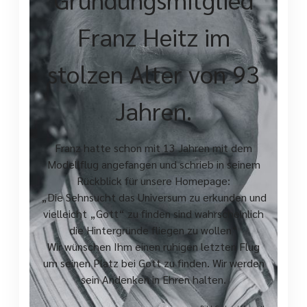
Franz Heitz im
stolzen Alter von 93
Jahren.
Franz hatte schon mit 13 Jahren mit dem
Modellflug angefangen und schrieb in seinem
Rückblick für unsere Homepage:
„Die Sehnsucht das Universum zu erkunden und
vielleicht „Gott“ zu finden sind wahrscheinlich
die Hintergründe fliegen zu wollen“
Wir wünschen Ihm einen ruhigen letzten Flug
um seinen Platz bei Gott zu finden. Wir werden
sein Andenken in Ehren halten.